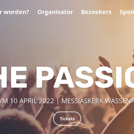
er worden?
Organisator
Bezoekers
Spon
HE PASSI
T/M 10 APRIL 2022 | MESSIASKERK WASSEN
Tickets