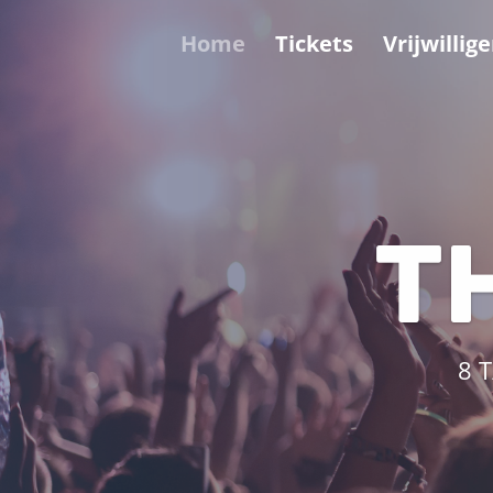
Home
Tickets
Vrijwillig
T
8 