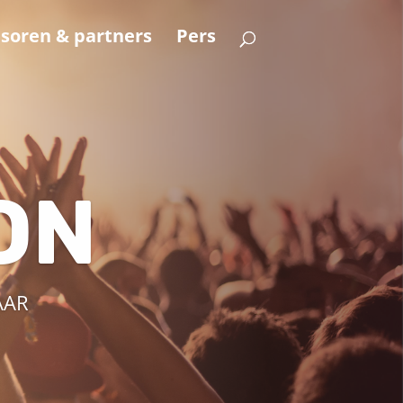
soren & partners
Pers
ON
AAR