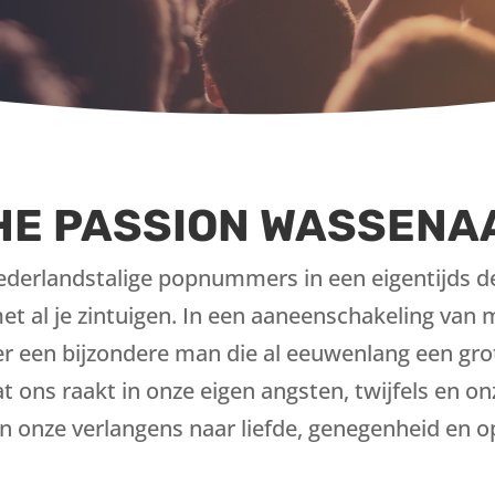
HE PASSION WASSENA
derlandstalige popnummers in een eigentijds d
met al je zintuigen. In een aaneenschakeling va
 een bijzondere man die al eeuwenlang een grot
 ons raakt in onze eigen angsten, twijfels en onz
n onze verlangens naar liefde, genegenheid en o