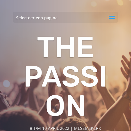
Selecteer een pagina
THE
PASSI
ON
8 T/M 10 APRIL 2022 | MESSIASKERK